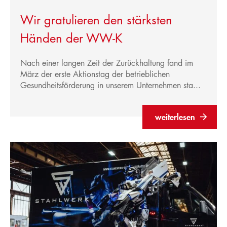
Wir gratulieren den stärksten
Service
Produktberatung
Händen der WW-K
Materialprüfung
Versand
Nach einer langen Zeit der Zurückhaltung fand im
März der erste Aktionstag der betrieblichen
Karriere
Gesundheitsförderung in unserem Unternehmen sta...
Ausbildungsplätze
Aktuelle Stellen
weiterlesen
Aktuelles